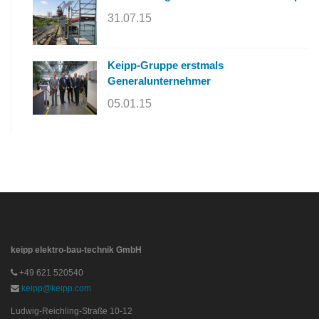
31.07.15
Keipp-Gruppe erstmals
Generalunternehmer
05.01.15
keipp elektro-bau-technik GmbH
+49 621 520540
keipp@keipp.com
Ludwig-Reichling-Straße 10-12