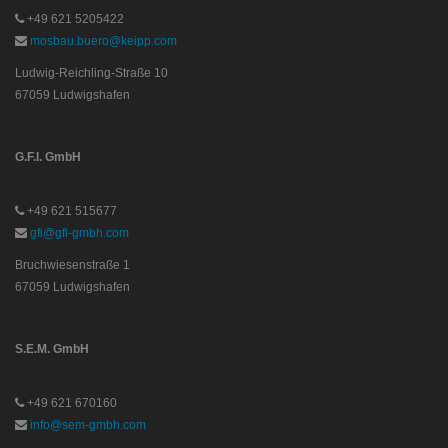
+49 621 5205422
mosbau.buero@keipp.com
Ludwig-Reichling-Straße 10
67059 Ludwigshafen
G.F.I. GmbH
+49 621 515677
gfi@gfi-gmbh.com
Bruchwiesenstraße 1
67059 Ludwigshafen
S.E.M. GmbH
+49 621 670160
info@sem-gmbh.com