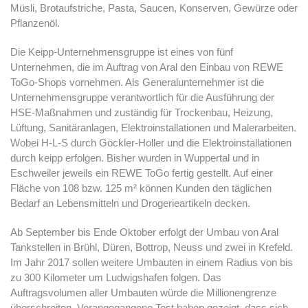
Müsli, Brotaufstriche, Pasta, Saucen, Konserven, Gewürze oder
Pflanzenöl.
Die Keipp-Unternehmensgruppe ist eines von fünf
Unternehmen, die im Auftrag von Aral den Einbau von REWE
ToGo-Shops vornehmen. Als Generalunternehmer ist die
Unternehmensgruppe verantwortlich für die Ausführung der
HSE-Maßnahmen und zuständig für Trockenbau, Heizung,
Lüftung, Sanitäranlagen, Elektroinstallationen und Malerarbeiten.
Wobei H-L-S durch Göckler-Holler und die Elektroinstallationen
durch keipp erfolgen. Bisher wurden in Wuppertal und in
Eschweiler jeweils ein REWE ToGo fertig gestellt. Auf einer
Fläche von 108 bzw. 125 m² können Kunden den täglichen
Bedarf an Lebensmitteln und Drogerieartikeln decken.
Ab September bis Ende Oktober erfolgt der Umbau von Aral
Tankstellen in Brühl, Düren, Bottrop, Neuss und zwei in Krefeld.
Im Jahr 2017 sollen weitere Umbauten in einem Radius von bis
zu 300 Kilometer um Ludwigshafen folgen. Das
Auftragsvolumen aller Umbauten würde die Millionengrenze
überschreiten. Vorangegangene Test haben gezeigt, dass sich