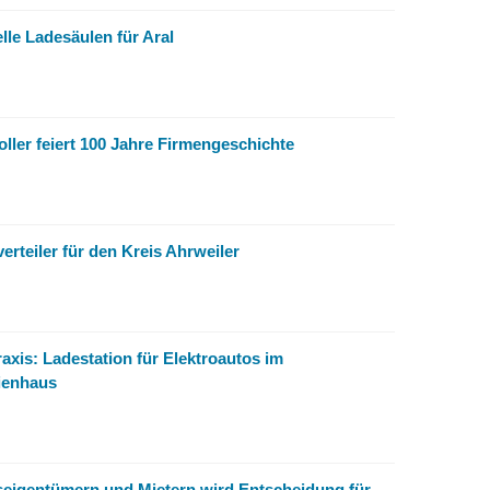
lle Ladesäulen für Aral
ller feiert 100 Jahre Firmengeschichte
rteiler für den Kreis Ahrweiler
axis: Ladestation für Elektroautos im
ienhaus
igentümern und Mietern wird Entscheidung für