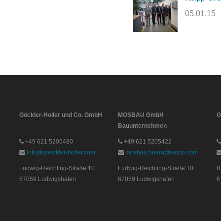
05.01.15
Göckler-Holler und Co. GmbH
MOSBAU GmbH
G
Bauunternehmen
+49 621 5205480
+49 621 5205422
info@goeckler-holler.com
mosbau.buero@keipp.com
Ludwig-Reichling-Straße 10
Ludwig-Reichling-Straße 10
B
67059 Ludwigshafen
67059 Ludwigshafen
6