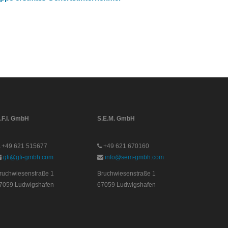
.F.I. GmbH
S.E.M. GmbH
+49 621 515677
+49 621 670160
gfi@gfi-gmbh.com
info@sem-gmbh.com
ruchwiesenstraße 1
Bruchwiesenstraße 1
7059 Ludwigshafen
67059 Ludwigshafen