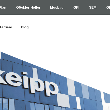
Plan
Göckler-Holler
Mosbau
GFI
SEM
G
Karriere
Blog