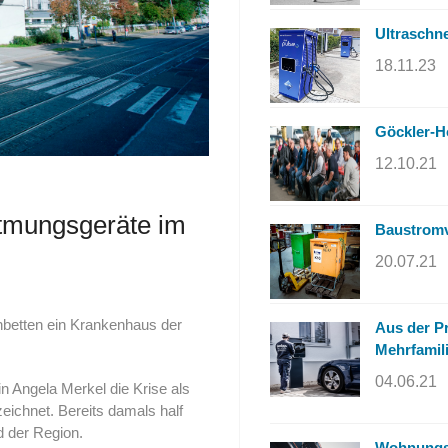
Ultraschne
18.11.23
Göckler-Ho
12.10.21
atmungsgeräte im
Baustromve
20.07.21
anbetten ein Krankenhaus der
Aus der Pr
Mehrfamil
04.06.21
 Angela Merkel die Krise als
eichnet. Bereits damals half
d der Region.
Wohnungse