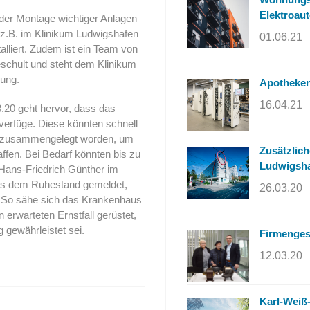
Elektroaut
 der Montage wichtiger Anlagen
 z.B. im Klinikum Ludwigshafen
01.06.21
lliert. Zudem ist ein Team von
schult und steht dem Klinikum
gung.
Apotheken
16.04.21
20 geht hervor, dass das
verfüge. Diese könnten schnell
se zusammengelegt worden, um
Zusätzlic
ffen. Bei Bedarf könnten bis zu
Ludwigsh
 Hans-Friedrich Günther im
 aus dem Ruhestand gemeldet,
26.03.20
n. So sähe sich das Krankenhaus
 erwarteten Ernstfall gerüstet,
 gewährleistet sei.
Firmenges
12.03.20
Karl-Weiß