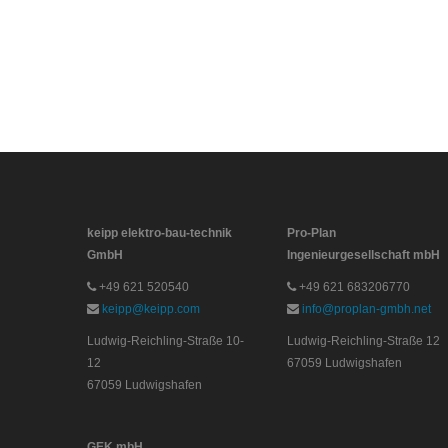
keipp elektro-bau-technik
Pro-Plan
GmbH
Ingenieurgesellschaft mbH
+49 621 520540
+49 621 683206770
keipp@keipp.com
info@proplan-gmbh.net
Ludwig-Reichling-Straße 10-
Ludwig-Reichling-Straße 12
12
67059 Ludwigshafen
67059 Ludwigshafen
GEK mbH